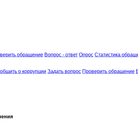
верить обращение
Вопрос - ответ
Опрос
Статистика обращ
общить о коррупции
Задать вопрос
Проверить обращение
нения